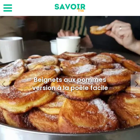
Beignets aux pommes
version à la poêle facile