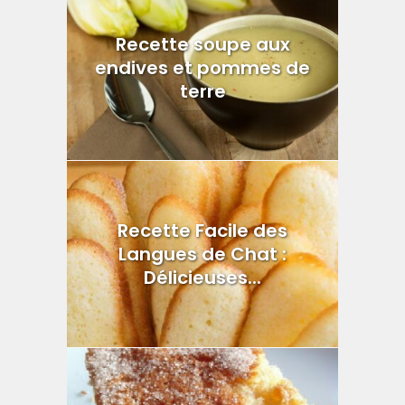
Recette soupe aux
endives et pommes de
terre
Recette Facile des
Langues de Chat :
Délicieuses...