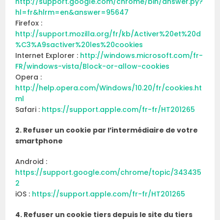
http://support.google.com/chrome/bin/answer.py?
hl=fr&hlrm=en&answer=95647
Firefox :
http://support.mozilla.org/fr/kb/Activer%20et%20d
%C3%A9sactiver%20les%20cookies
Internet Explorer :
http://windows.microsoft.com/fr-
FR/windows-vista/Block-or-allow-cookies
Opera :
http://help.opera.com/Windows/10.20/fr/cookies.ht
ml
Safari :
https://support.apple.com/fr-fr/HT201265
2. Refuser un cookie par l’intermédiaire de votre
smartphone
Android :
https://support.google.com/chrome/topic/343435
2
iOS :
https://support.apple.com/fr-fr/HT201265
4. Refuser un cookie tiers depuis le site du tiers