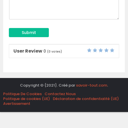
Submit
User Review
0
(
0
votes)
Copyright © {2021}. Créé par
savoir-tout.com
.
Politique De Cookies
Contactez Nous
Politique de cookies (UE)
Déclaration de confidentialité (UE)
Avertissement