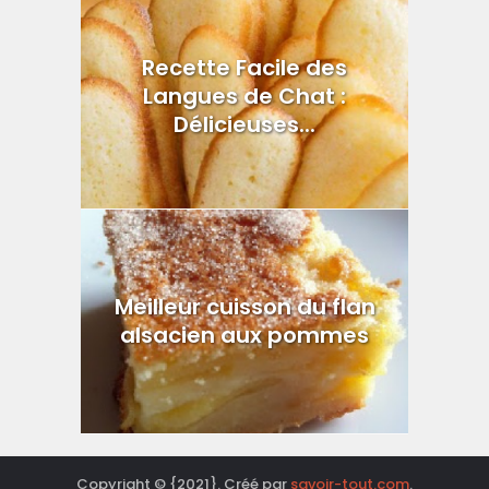
Recette Facile des
Langues de Chat :
Délicieuses...
Meilleur cuisson du flan
alsacien aux pommes
Copyright © {2021}. Créé par
savoir-tout.com
.