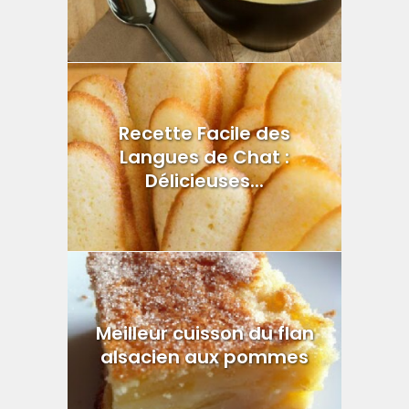
Recette Facile des
Langues de Chat :
Délicieuses...
Meilleur cuisson du flan
alsacien aux pommes