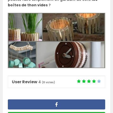
boîtes de thon vides
?
User Review
4
(
8
votes)