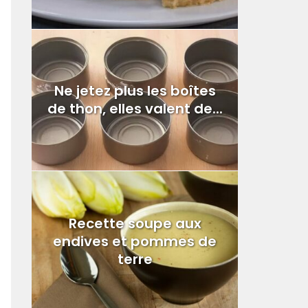
Ne jetez plus les boîtes
de thon, elles valent de...
Recette soupe aux
endives et pommes de
terre