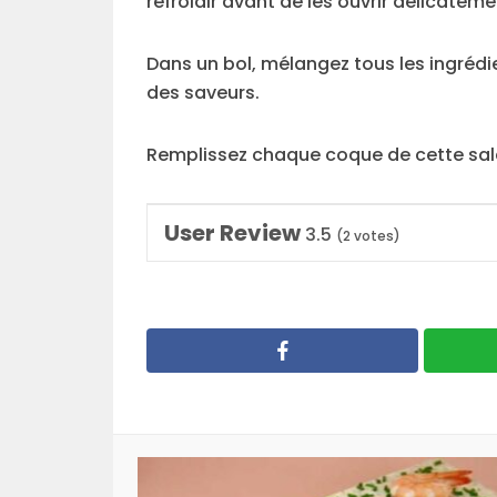
refroidir avant de les ouvrir délicateme
Dans un bol, mélangez tous les ingrédi
des saveurs.
Remplissez chaque coque de cette sala
User Review
3.5
(
2
votes)