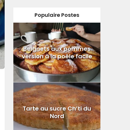
Populaire Postes
Beignets aux pommes
version à la poêle facile
Tarte au sucre Ch’ti du
Nord