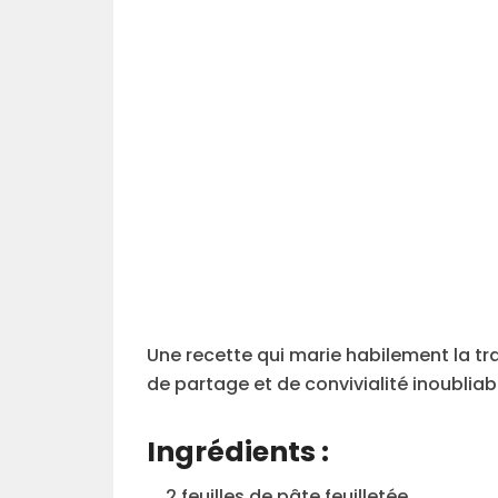
Une recette qui marie habilement la tra
de partage et de convivialité inoubliab
Ingrédients :
_ 2 feuilles de pâte feuilletée