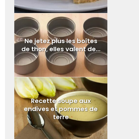
Ne jetez plus les boîtes
de thon, elles valent de...
Recette soupe aux
endives et pommes de
terre