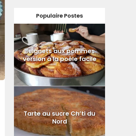
Populaire Postes
Beignets aux pommes
version à la poêle facile
Tarte au sucre Ch’ti du
Nord