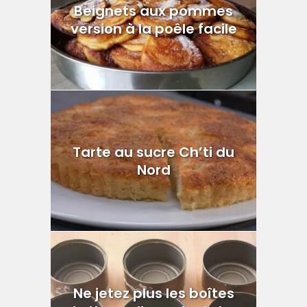
Beignets aux pommes
version à la poêle facile
Tarte au sucre Ch’ti du
Nord
Ne jetez plus les boîtes