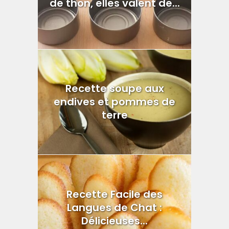
de thon, elles valent de...
Recette soupe aux
endives et pommes de
terre
Recette Facile des
Langues de Chat :
Délicieuses...