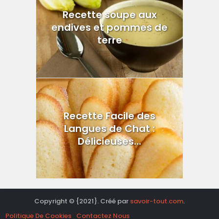
Recette soupe aux
endives et pommes de
terre
Recette Facile des
Langues de Chat :
Délicieuses...
Copyright © {2021}. Créé par
savoir-tout.com
.
Politique De Cookies
Contactez Nous