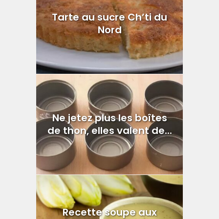
Tarte au sucre Ch’ti du
Nord
Ne jetez plus les boîtes
de thon, elles valent de...
Recette soupe aux