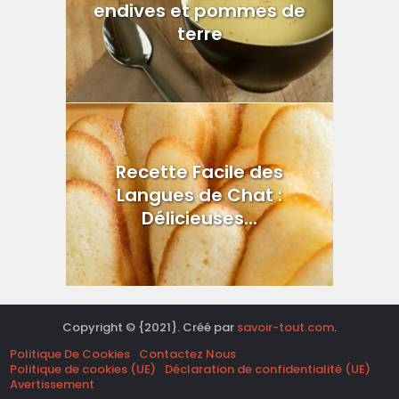
endives et pommes de
terre
Recette Facile des
Langues de Chat :
Délicieuses...
Copyright © {2021}. Créé par
savoir-tout.com
.
Politique De Cookies
Contactez Nous
Politique de cookies (UE)
Déclaration de confidentialité (UE)
Avertissement