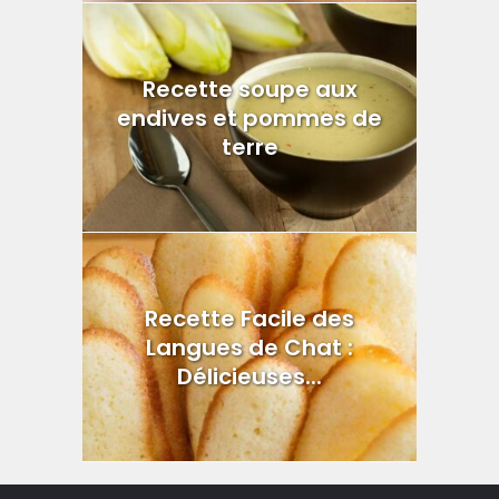
Recette soupe aux
endives et pommes de
terre
Recette Facile des
Langues de Chat :
Délicieuses...