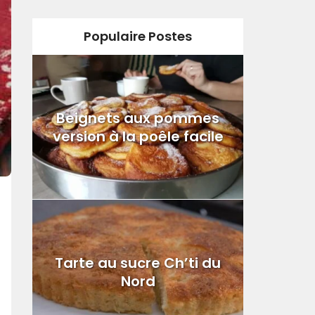
Populaire Postes
Beignets aux pommes
version à la poêle facile
Tarte au sucre Ch’ti du
Nord