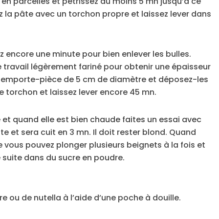
 en parcelles et pétrissez au moins 5 mn jusqu’à ce
z la pâte avec un torchon propre et laissez lever dans
ez encore une minute pour bien enlever les bulles.
e travail légèrement fariné pour obtenir une épaisseur
 emporte-pièce de 5 cm de diamètre et déposez-les
e torchon et laissez lever encore 45 mn.
se et quand elle est bien chaude faites un essai avec
ite et sera cuit en 3 mn. Il doit rester blond. Quand
vous pouvez plonger plusieurs beignets à la fois et
e suite dans du sucre en poudre.
e ou de nutella à l’aide d’une poche à douille.