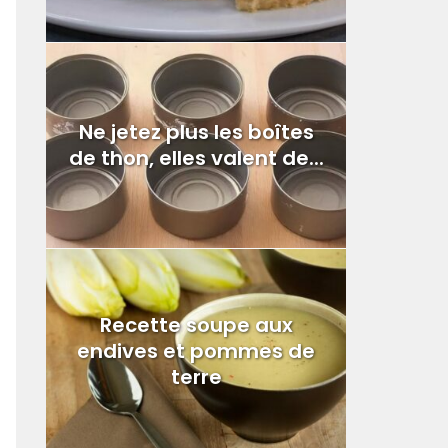
Ne jetez plus les boîtes
de thon, elles valent de...
Recette soupe aux
endives et pommes de
terre