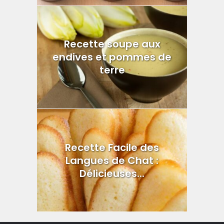
Recette soupe aux
endives et pommes de
terre
Recette Facile des
Langues de Chat :
Délicieuses...