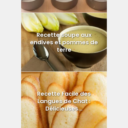
Recette soupe aux
endives et pommes de
terre
Recette Facile des
Langues de Chat :
Délicieuses...