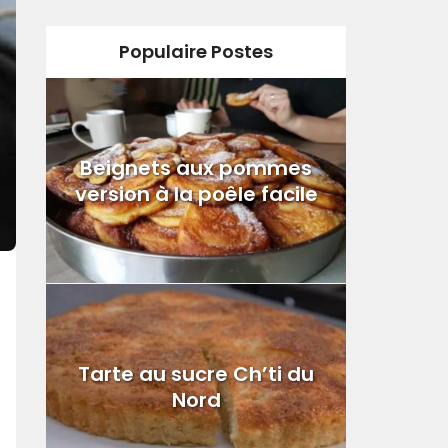
Populaire Postes
Beignets aux pommes
version à la poêle facile
Tarte au sucre Ch’ti du
Nord