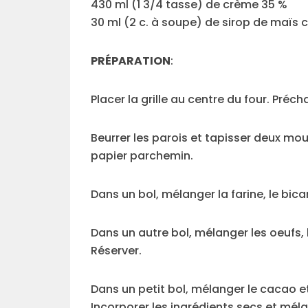
430 ml (1 3/4 tasse) de crème 35 %
30 ml (2 c. à soupe) de sirop de maïs c
PRÉPARATION
:
Placer la grille au centre du four. Précha
Beurrer les parois et tapisser deux mo
papier parchemin.
Dans un bol, mélanger la farine, le bica
Dans un autre bol, mélanger les oeufs, le 
Réserver.
Dans un petit bol, mélanger le cacao e
Incorporer les ingrédients secs et mél