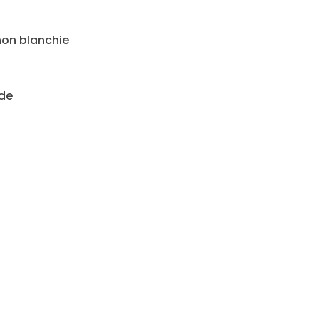
non blanchie
ude