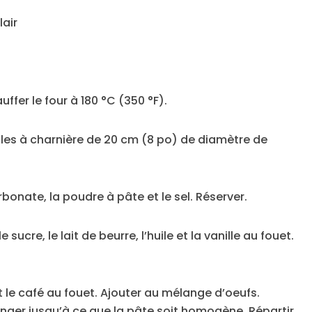
lair
uffer le four à 180 °C (350 °F).
ules à charnière de 20 cm (8 po) de diamètre de
rbonate, la poudre à pâte et le sel. Réserver.
sucre, le lait de beurre, l’huile et la vanille au fouet.
t le café au fouet. Ajouter au mélange d’oeufs.
anger jusqu’à ce que la pâte soit homogène. Répartir