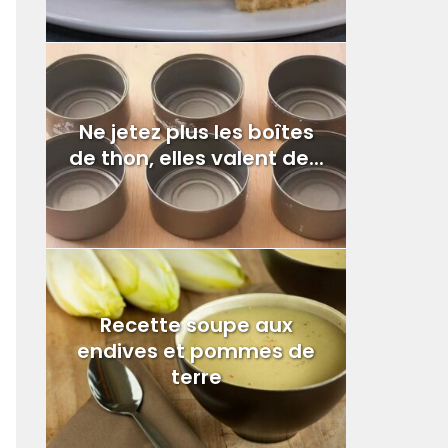
Ne jetez plus les boîtes
de thon, elles valent de...
Recette soupe aux
endives et pommes de
terre