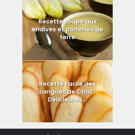
Recette soupe aux
endives et pommes de
terre
Recette Facile des
Langues de Chat :
Délicieuses...