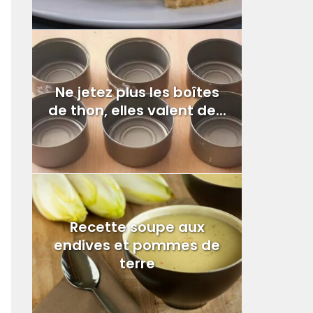
Ne jetez plus les boîtes
de thon, elles valent de...
Recette soupe aux
endives et pommes de
terre