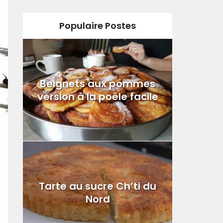
Populaire Postes
Beignets aux pommes
version à la poêle facile
Tarte au sucre Ch’ti du
Nord