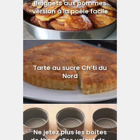
Beignets aux pommes
version à la poêle facile
Tarte au sucre Ch’ti du
Nord
Ne jetez plus les boîtes