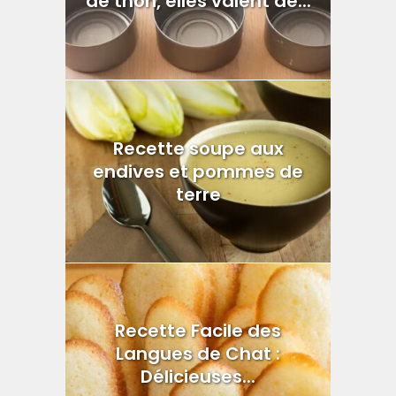
de thon, elles valent de...
Recette soupe aux
endives et pommes de
terre
Recette Facile des
Langues de Chat :
Délicieuses...