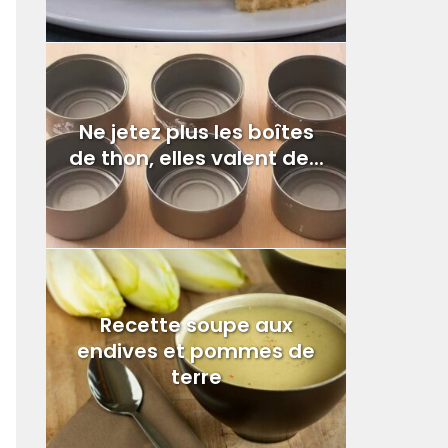
Ne jetez plus les boîtes
de thon, elles valent de...
Recette soupe aux
endives et pommes de
terre