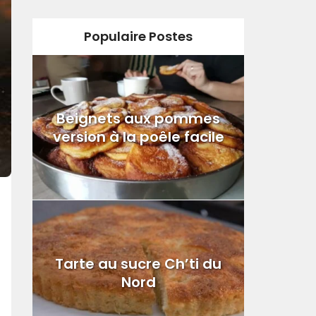
Populaire Postes
Beignets aux pommes
version à la poêle facile
Tarte au sucre Ch’ti du
Nord