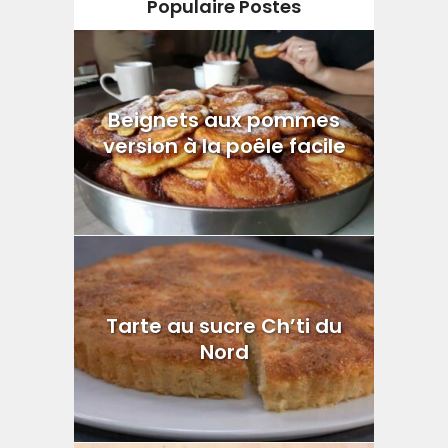
Populaire Postes
Beignets aux pommes
version à la poêle facile
Tarte au sucre Ch’ti du
Nord