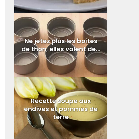
Ne jetez plus les boîtes
de thon, elles valent de...
Recette soupe aux
endives et pommes de
terre