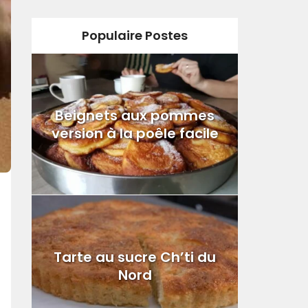
Populaire Postes
Beignets aux pommes
version à la poêle facile
Tarte au sucre Ch’ti du
Nord