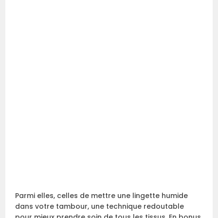
Parmi elles, celles de mettre une lingette humide
dans votre tambour, une technique redoutable
pour mieux prendre soin de tous les tissus. En bonus