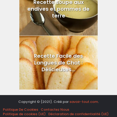
Recette soupe aux
endives et pommes de
terre
Recette Facile des
Langues de Chat :
Délicieuses...
Copyright © {2021}. Créé par
savoir-tout.com
.
Politique De Cookies
Contactez Nous
Politique de cookies (UE)
Déclaration de confidentialité (UE)