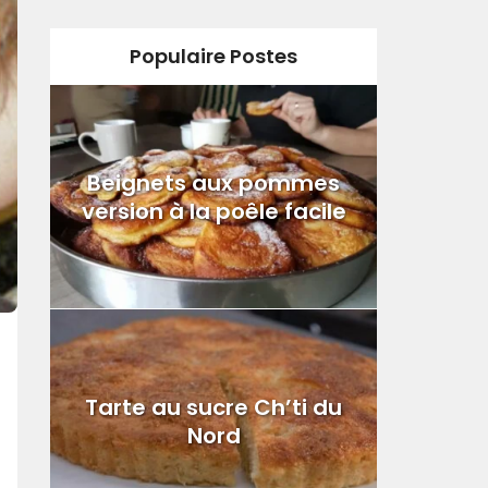
Populaire Postes
Beignets aux pommes
version à la poêle facile
Tarte au sucre Ch’ti du
Nord