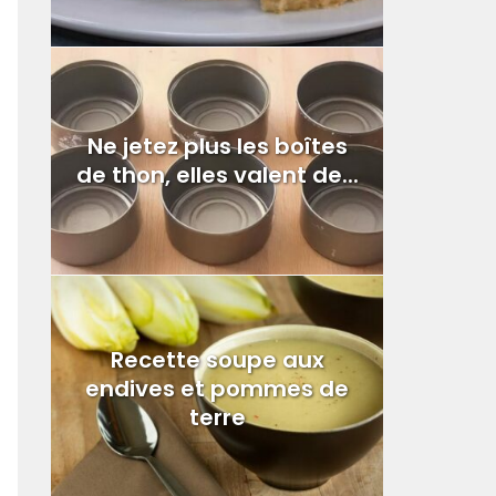
Ne jetez plus les boîtes
de thon, elles valent de...
Recette soupe aux
endives et pommes de
terre