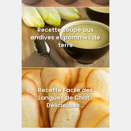
Recette soupe aux
endives et pommes de
terre
Recette Facile des
Langues de Chat :
Délicieuses...