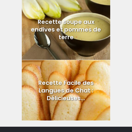
Recette soupe aux
endives et pommes de
terre
Recette Facile des
Langues de Chat :
Délicieuses...