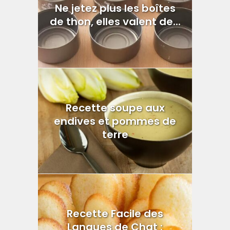
Ne jetez plus les boîtes
de thon, elles valent de...
Recette soupe aux
endives et pommes de
terre
Recette Facile des
Langues de Chat :