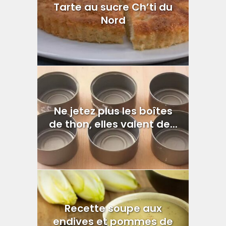
Tarte au sucre Ch’ti du
Nord
Ne jetez plus les boîtes
de thon, elles valent de...
Recette soupe aux
endives et pommes de