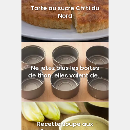
Tarte au sucre Ch’ti du
Nord
Ne jetez plus les boîtes
de thon, elles valent de...
Recette soupe aux