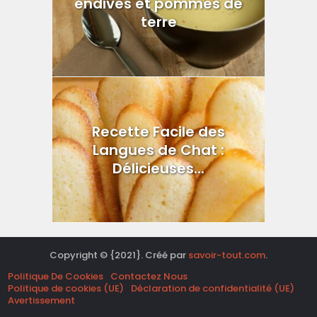
endives et pommes de
terre
Recette Facile des
Langues de Chat :
Délicieuses...
Copyright © {2021}. Créé par
savoir-tout.com
.
Politique De Cookies
Contactez Nous
Politique de cookies (UE)
Déclaration de confidentialité (UE)
Avertissement