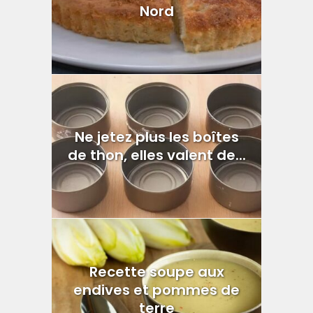
Nord
Ne jetez plus les boîtes
de thon, elles valent de...
Recette soupe aux
endives et pommes de
terre