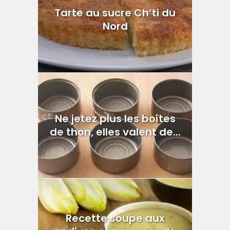
Tarte au sucre Ch’ti du
Nord
Ne jetez plus les boîtes
de thon, elles valent de...
Recette soupe aux