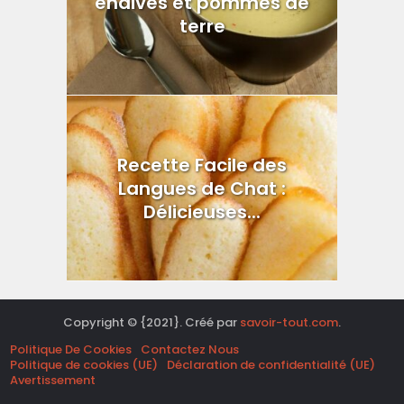
endives et pommes de
terre
Recette Facile des
Langues de Chat :
Délicieuses...
Copyright © {2021}. Créé par
savoir-tout.com
.
Politique De Cookies
Contactez Nous
Politique de cookies (UE)
Déclaration de confidentialité (UE)
Avertissement