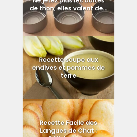
Ne jetez plus les boîtes
de thon, elles valent de...
Recette soupe aux
endives et pommes de
terre
Recette Facile des
Langues de Chat :