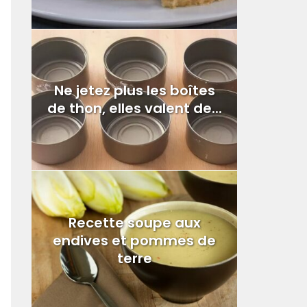
Ne jetez plus les boîtes
de thon, elles valent de...
Recette soupe aux
endives et pommes de
terre