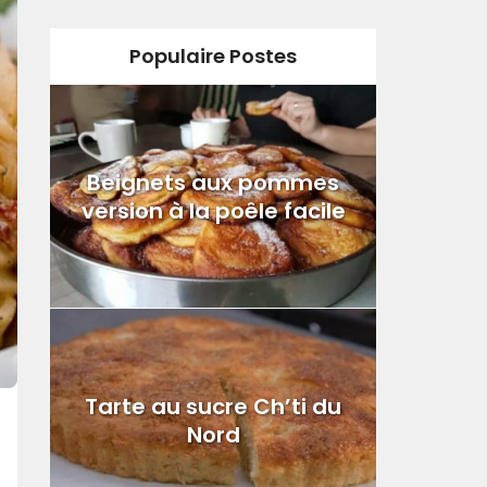
Populaire Postes
Beignets aux pommes
version à la poêle facile
Tarte au sucre Ch’ti du
Nord