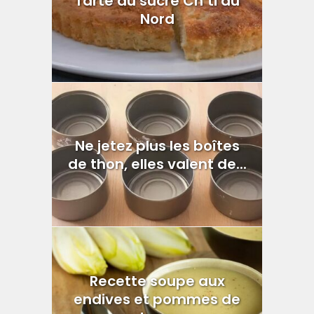
Tarte au sucre Ch’ti du
Nord
Ne jetez plus les boîtes
de thon, elles valent de...
Recette soupe aux
endives et pommes de