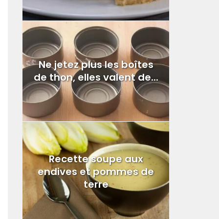
Ne jetez plus les boîtes
de thon, elles valent de...
Recette soupe aux
endives et pommes de
terre