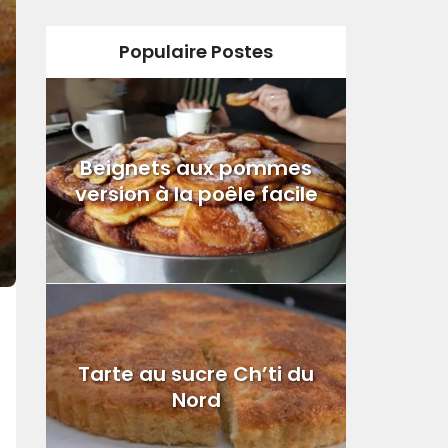
Populaire Postes
Beignets aux pommes
version à la poêle facile
Tarte au sucre Ch’ti du
Nord