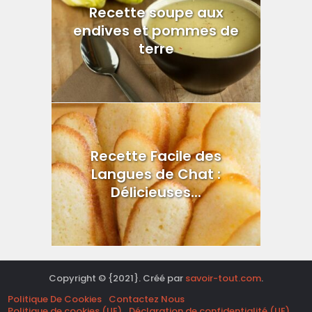
Recette soupe aux
endives et pommes de
terre
Recette Facile des
Langues de Chat :
Délicieuses...
Copyright © {2021}. Créé par
savoir-tout.com
.
Politique De Cookies
Contactez Nous
Politique de cookies (UE)
Déclaration de confidentialité (UE)