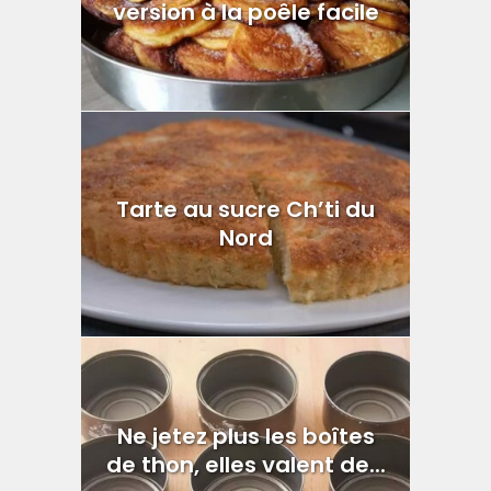
version à la poêle facile
Tarte au sucre Ch’ti du
Nord
Ne jetez plus les boîtes
de thon, elles valent de...