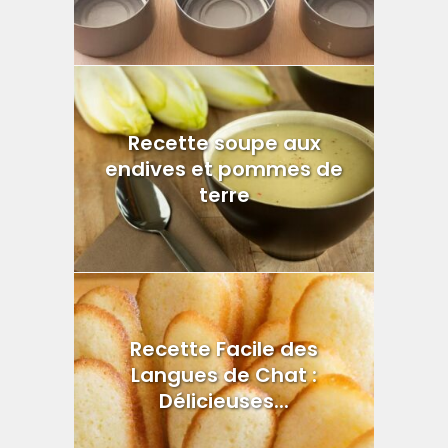
Recette soupe aux
endives et pommes de
terre
Recette Facile des
Langues de Chat :
Délicieuses...