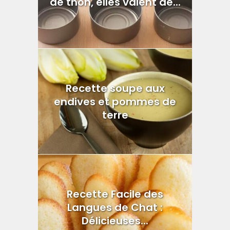
de thon, elles valent de...
Recette soupe aux
endives et pommes de
terre
Recette Facile des
Langues de Chat :
Délicieuses...