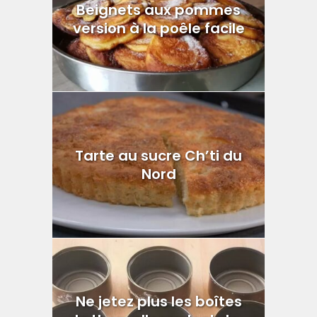
Beignets aux pommes
version à la poêle facile
Tarte au sucre Ch’ti du
Nord
Ne jetez plus les boîtes