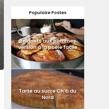
Populaire Postes
Beignets aux pommes
version à la poêle facile
Tarte au sucre Ch’ti du
Nord