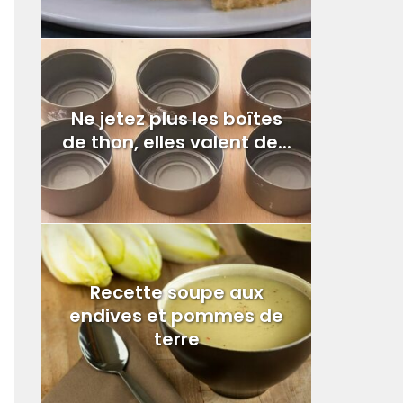
Ne jetez plus les boîtes
de thon, elles valent de...
Recette soupe aux
endives et pommes de
terre