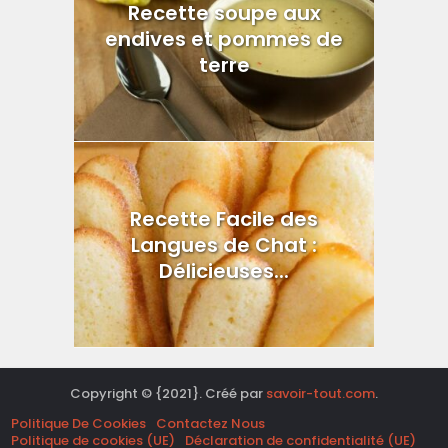
Recette soupe aux
endives et pommes de
terre
Recette Facile des
Langues de Chat :
Délicieuses...
Copyright © {2021}. Créé par
savoir-tout.com
.
Politique De Cookies
Contactez Nous
Politique de cookies (UE)
Déclaration de confidentialité (UE)