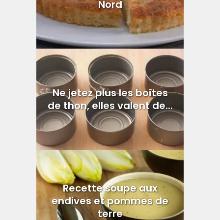
Nord
Ne jetez plus les boîtes
de thon, elles valent de...
Recette soupe aux
endives et pommes de
terre