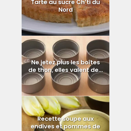
Tarte au sucre Ch’ti du
Nord
Ne jetez plus les boîtes
de thon, elles valent de...
Recette soupe aux
endives et pommes de