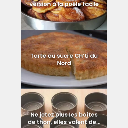
version à la poêle facile
Tarte au sucre Ch’ti du
Nord
Ne jetez plus les boîtes
de thon, elles valent de...