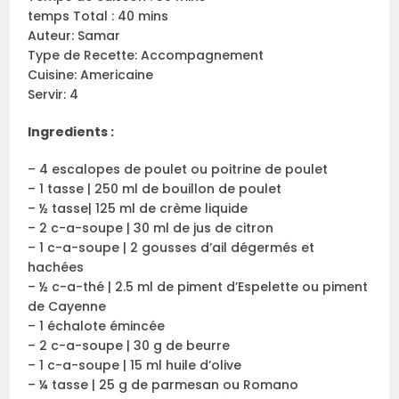
temps Total : 40 mins
Auteur: Samar
Type de Recette: Accompagnement
Cuisine: Americaine
Servir: 4
Ingredients :
– 4 escalopes de poulet ou poitrine de poulet
– 1 tasse | 250 ml de bouillon de poulet
– ½ tasse| 125 ml de crème liquide
– 2 c-a-soupe | 30 ml de jus de citron
– 1 c-a-soupe | 2 gousses d’ail dégermés et
hachées
– ½ c-a-thé | 2.5 ml de piment d’Espelette ou piment
de Cayenne
– 1 échalote émincée
– 2 c-a-soupe | 30 g de beurre
– 1 c-a-soupe | 15 ml huile d’olive
– ¼ tasse | 25 g de parmesan ou Romano