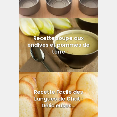
Recette soupe aux
endives et pommes de
terre
Recette Facile des
Langues de Chat :
Délicieuses...