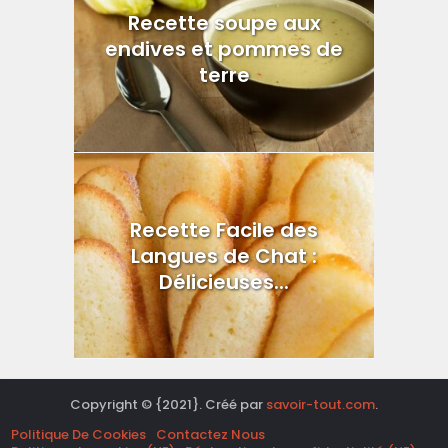
Recette soupe aux
endives et pommes de
terre
Recette Facile des
Langues de Chat :
Délicieuses...
Copyright © {2021}. Créé par
savoir-tout.com
.
Politique De Cookies
Contactez Nous