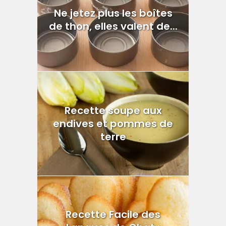
Ne jetez plus les boîtes
de thon, elles valent de...
Recette soupe aux
endives et pommes de
terre
Recette Facile des