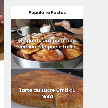
Populaire Postes
Beignets aux pommes
version à la poêle facile
Tarte au sucre Ch’ti du
Nord