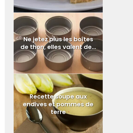
Ne jetez plus les boîtes
de thon, elles valent de...
Recette soupe aux
endives et pommes de
terre