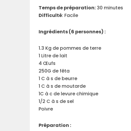
Temps de préparation:
30 minutes
Difficulté
: Facile
Ingrédients (6 personnes) :
1.3 Kg de pommes de terre
1 Litre de lait
4 Œufs
250G de fêta
1 C à s de beurre
1 C à s de moutarde
1C à c de levure chimique
1/2 C à s de sel
Poivre
Préparation :