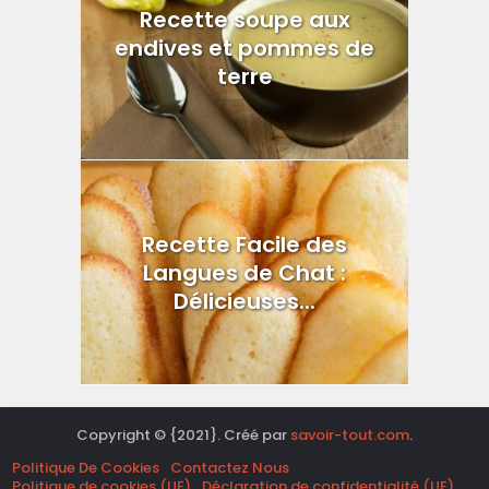
Recette soupe aux
endives et pommes de
terre
Recette Facile des
Langues de Chat :
Délicieuses...
Copyright © {2021}. Créé par
savoir-tout.com
.
Politique De Cookies
Contactez Nous
Politique de cookies (UE)
Déclaration de confidentialité (UE)