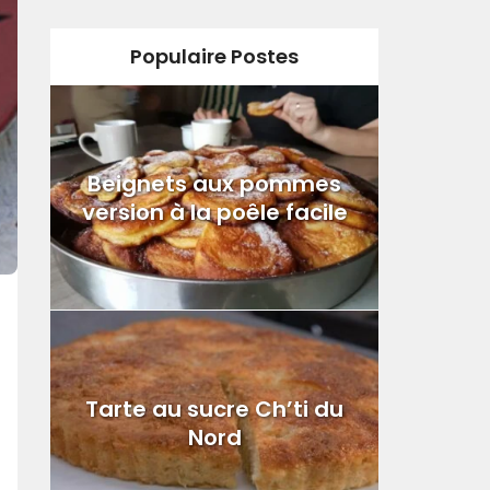
Populaire Postes
Beignets aux pommes
version à la poêle facile
Tarte au sucre Ch’ti du
Nord