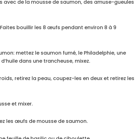
s avec de la mousse de saumon, des amuse-gueules
Faites bouillir les 8 œufs pendant environ 8 à 9
mon: mettez le saumon fumé, le Philadelphie, une
e d’huile dans une trancheuse, mixez.
ds, retirez la peau, coupez-les en deux et retirez les
usse et mixer.
issez les œufs de mousse de saumon.
 feuille de basilic ou de ciboulette.