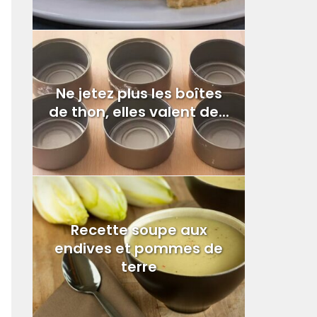
Ne jetez plus les boîtes
de thon, elles valent de...
Recette soupe aux
endives et pommes de
terre