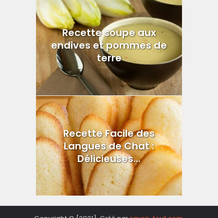
Recette soupe aux
endives et pommes de
terre
Recette Facile des
Langues de Chat :
Délicieuses...