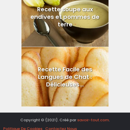
Recette soupe aux
endives et pommes de
terre
Recette Facile des
Langues de Chat :
Délicieuses...
Copyright © {2021}. Créé par
savoir-tout.com
.
Politique De Cookies
Contactez Nous